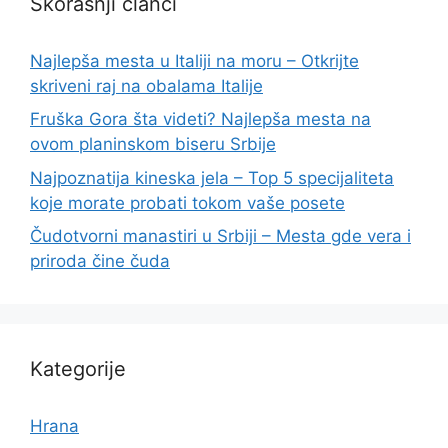
Skorašnji članci
Najlepša mesta u Italiji na moru – Otkrijte
skriveni raj na obalama Italije
Fruška Gora šta videti? Najlepša mesta na
ovom planinskom biseru Srbije
Najpoznatija kineska jela – Top 5 specijaliteta
koje morate probati tokom vaše posete
Čudotvorni manastiri u Srbiji – Mesta gde vera i
priroda čine čuda
Kategorije
Hrana