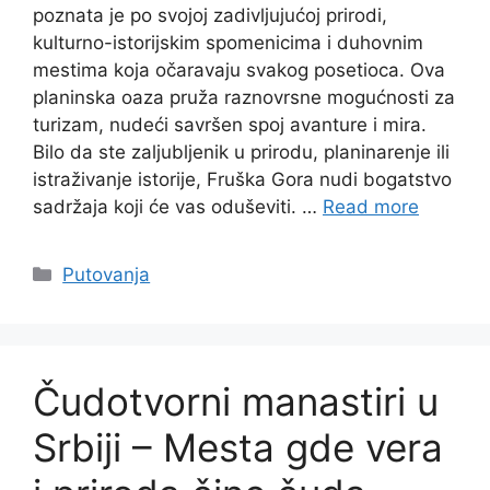
poznata je po svojoj zadivljujućoj prirodi,
kulturno-istorijskim spomenicima i duhovnim
mestima koja očaravaju svakog posetioca. Ova
planinska oaza pruža raznovrsne mogućnosti za
turizam, nudeći savršen spoj avanture i mira.
Bilo da ste zaljubljenik u prirodu, planinarenje ili
istraživanje istorije, Fruška Gora nudi bogatstvo
sadržaja koji će vas oduševiti. …
Read more
Categories
Putovanja
Čudotvorni manastiri u
Srbiji – Mesta gde vera