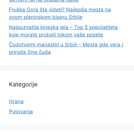
Fruška Gora šta videti? Najlepša mesta na
ovom planinskom biseru Srbije
Najpoznatija kineska jela – Top 5 specijaliteta
koje morate probati tokom vaše posete
Čudotvorni manastiri u Srbiji – Mesta gde vera i
priroda čine čuda
Kategorije
Hrana
Putovanja