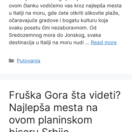
ovom članku vodićemo vas kroz najlepša mesta
u Italiji na moru, gde ćete otkriti slikovite plaže,
očaravajuće gradove i bogatu kulturu koja
svaku posetu čini nezaboravnom. Od
Sredozemnog mora do Jonskog, svaka
destinacija u Italiji na moru nudi …
Read more
Categories
Putovanja
Fruška Gora šta videti?
Najlepša mesta na
ovom planinskom
biseru Srbije