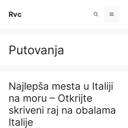
Skip
to
Rvc
Menu
content
Putovanja
Najlepša mesta u Italiji
na moru – Otkrijte
skriveni raj na obalama
Italije