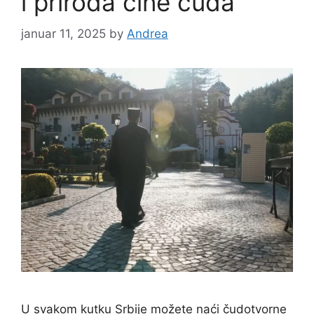
i priroda čine čuda
januar 11, 2025
by
Andrea
U svakom kutku Srbije možete naći čudotvorne