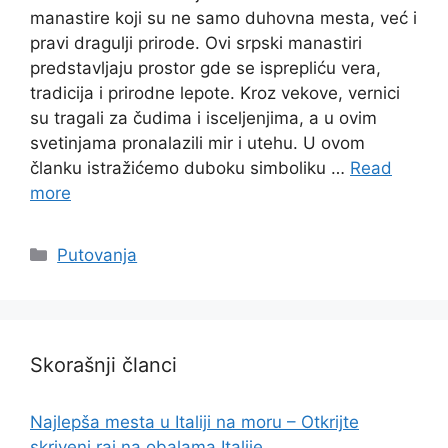
manastire koji su ne samo duhovna mesta, već i
pravi dragulji prirode. Ovi srpski manastiri
predstavljaju prostor gde se isprepliću vera,
tradicija i prirodne lepote. Kroz vekove, vernici
su tragali za čudima i isceljenjima, a u ovim
svetinjama pronalazili mir i utehu. U ovom
članku istražićemo duboku simboliku …
Read
more
Categories
Putovanja
Skorašnji članci
Najlepša mesta u Italiji na moru – Otkrijte
skriveni raj na obalama Italije