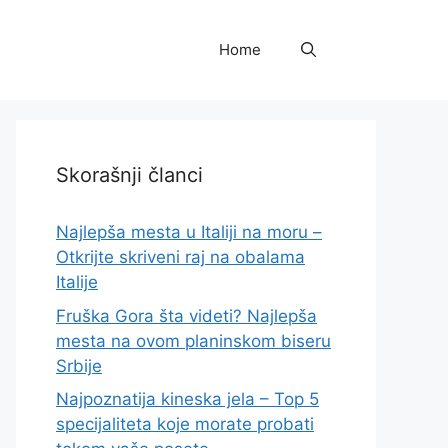
Home
Skorašnji članci
Najlepša mesta u Italiji na moru –
Otkrijte skriveni raj na obalama
Italije
Fruška Gora šta videti? Najlepša
mesta na ovom planinskom biseru
Srbije
Najpoznatija kineska jela – Top 5
specijaliteta koje morate probati