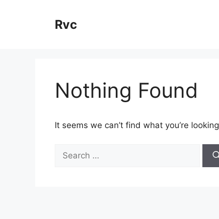
Skip
to
Rvc
content
Nothing Found
It seems we can’t find what you’re looking
Search
for: