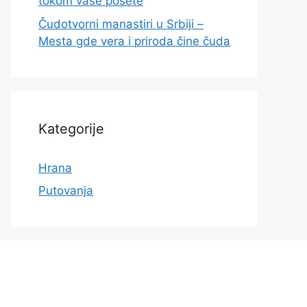
tokom vaše posete
Čudotvorni manastiri u Srbiji –
Mesta gde vera i priroda čine čuda
Kategorije
Hrana
Putovanja