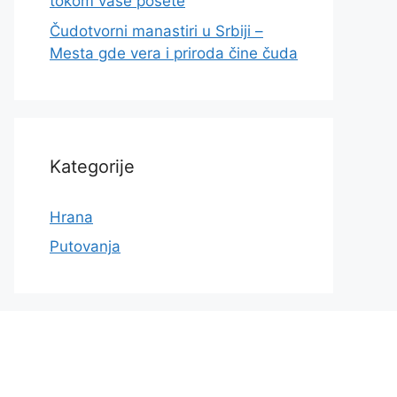
tokom vaše posete
Čudotvorni manastiri u Srbiji –
Mesta gde vera i priroda čine čuda
Kategorije
Hrana
Putovanja