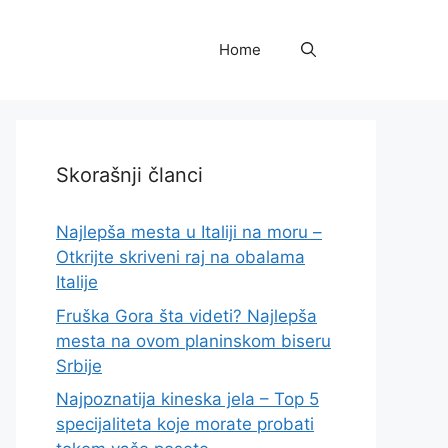
Home
Skorašnji članci
Najlepša mesta u Italiji na moru –
Otkrijte skriveni raj na obalama
Italije
Fruška Gora šta videti? Najlepša
mesta na ovom planinskom biseru
Srbije
Najpoznatija kineska jela – Top 5
specijaliteta koje morate probati