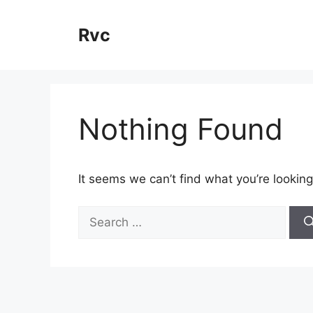
Skip
to
Rvc
content
Nothing Found
It seems we can’t find what you’re looking
Search
for: